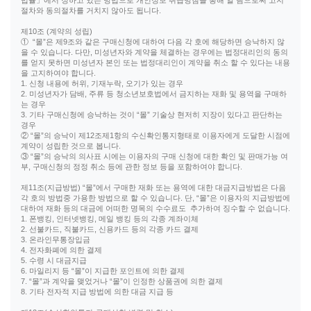
법률」에서 정하고 있는 방법으로 개인정보 취급방침을 통해 알 림으로써 고지
절차와 동의절차를 거치지 않아도 됩니다.
제10조 (계약의 성립)
① “몰”은 제9조와 같은 구매신청에 대하여 다음 각 호에 해당하면 승낙하지 않
을 수 있습니다. 다만, 미성년자와 계약을 체결하는 경우에는 법정대리인의 동의
를 얻지 못하면 미성년자 본인 또는 법정대리인이 계약을 취소 할 수 있다는 내용
을 고지하여야 합니다.
1. 신청 내용에 허위, 기재누락, 오기가 있는 경우
2. 미성년자가 담배, 주류 등 청소년보호법에서 금지하는 재화 및 용역을 구매하
는 경우
3. 기타 구매신청에 승낙하는 것이 “몰” 기술상 현저히 지장이 있다고 판단하는
경우
② “몰”의 승낙이 제12조제1항의 수신확인통지형태로 이용자에게 도달한 시점에
계약이 성립한 것으로 봅니다.
③ “몰”의 승낙의 의사표 시에는 이용자의 구매 신청에 대한 확인 및 판매가능 여
부, 구매신청의 정정 취소 등에 관한 정보 등을 포함하여야 합니다.
제11조(지급방법) “몰”에서 구매한 재화 또는 용역에 대한 대금지급방법은 다음
각 호의 방법중 가용한 방법으로 할 수 있습니다. 단, “몰”은 이용자의 지급방법에
대하여 재화 등의 대금에 어떠한 명목의 수수료도 추가하여 징수할 수 없습니다.
1. 폰뱅킹, 인터넷뱅킹, 메일 뱅킹 등의 각종 계좌이체
2. 선불카드, 직불카드, 신용카드 등의 각종 카드 결제
3. 온라인무통장입금
4. 전자화폐에 의한 결제
5. 수령 시 대금지급
6. 마일리지 등 “몰”이 지급한 포인트에 의한 결제
7. “몰”과 계약을 맺었거나 “몰”이 인정한 상품권에 의한 결제
8. 기타 전자적 지급 방법에 의한 대금 지급 등