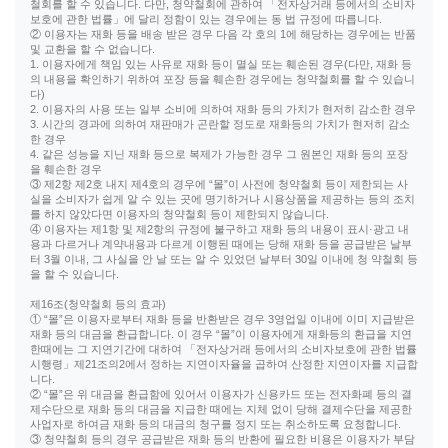
철회를 할 수 있습니다. 다만, 청약철회에 관하여 「전자상거래 등에서의 소비자
보호에 관한 법률」에 달리 정함이 있는 경우에는 동 법 규정에 따릅니다.
② 이용자는 재화 등을 배송 받은 경우 다음 각 호의 1에 해당하는 경우에는 반품
및 교환을 할 수 없습니다.
1. 이용자에게 책임 있는 사유로 재화 등이 멸실 또는 훼손된 경우(다만, 재화 등
의 내용을 확인하기 위하여 포장 등을 훼손한 경우에는 청약철회를 할 수 있습니
다)
2. 이용자의 사용 또는 일부 소비에 의하여 재화 등의 가치가 현저히 감소한 경우
3. 시간의 경과에 의하여 재판매가 곤란할 정도로 재화등의 가치가 현저히 감소
한 경우
4. 같은 성능을 지닌 재화 등으로 복제가 가능한 경우 그 원본인 재화 등의 포장
을 훼손한 경우
③ 제2항 제2호 내지 제4호의 경우에 “몰”이 사전에 청약철회 등이 제한되는 사
실을 소비자가 쉽게 알 수 있는 곳에 명기하거나 시용상품을 제공하는 등의 조치
를 하지 않았다면 이용자의 청약철회 등이 제한되지 않습니다.
④ 이용자는 제1항 및 제2항의 규정에 불구하고 재화 등의 내용이 표시·광고 내
용과 다르거나 계약내용과 다르게 이행된 때에는 당해 재화 등을 공급받은 날부
터 3월 이내, 그 사실을 안 날 또는 알 수 있었던 날부터 30일 이내에 청 약철회 등
을 할 수 있습니다.
제16조(청약철회 등의 효과)
① “몰”은 이용자로부터 재화 등을 반환받은 경우 3영업일 이내에 이미 지급받은
재화 등의 대금을 환급합니다. 이 경우 “몰”이 이용자에게 재화등의 환급을 지연
한때에는 그 지연기간에 대하여 「전자상거래 등에서의 소비자보호에 관한 법률
시행령」제21조의2에서 정하는 지연이자율을 곱하여 산정한 지연이자를 지급합
니다.
② “몰”은 위 대금을 환급함에 있어서 이용자가 신용카드 또는 전자화폐 등의 결
제수단으로 재화 등의 대금을 지급한 때에는 지체 없이 당해 결제수단을 제공한
사업자로 하여금 재화 등의 대금의 청구를 정지 또는 취소하도록 요청합니다.
③ 청약철회 등의 경우 공급받은 재화 등의 반환에 필요한 비용은 이용자가 부담