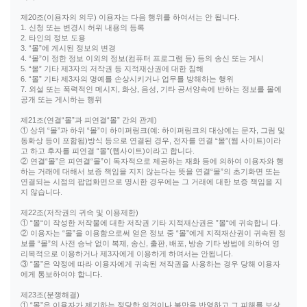
제20조(이용자의 의무) 이용자는 다음 행위를 하여서는 안 됩니다.
1. 신청 또는 변경시 허위 내용의 등록
2. 타인의 정보 도용
3. “몰”에 게시된 정보의 변경
4. “몰”이 정한 정보 이외의 정보(컴퓨터 프로그램 등) 등의 송신 또는 게시
5. “몰” 기타 제3자의 저작권 등 지적재산권에 대한 침해
6. “몰” 기타 제3자의 명예를 손상시키거나 업무를 방해하는 행위
7. 외설 또는 폭력적인 메시지, 화상, 음성, 기타 공서양속에 반하는 정보를 몰에
공개 또는 게시하는 행위
제21조(연결“몰”과 피연결“몰” 간의 관계)
① 상위 “몰”과 하위 “몰”이 하이퍼링크(예: 하이퍼링크의 대상에는 문자, 그림 및
동화상 등이 포함됨)방식 등으로 연결된 경우, 전자를 연결 “몰”(웹 사이트)이라
고 하고 후자를 피연결 “몰”(웹사이트)이라고 합니다.
② 연결“몰”은 피연결“몰”이 독자적으로 제공하는 재화 등에 의하여 이용자와 행
하는 거래에 대해서 보증 책임을 지지 않는다는 뜻을 연결“몰”의 초기화면 또는
연결되는 시점의 팝업화면으로 명시한 경우에는 그 거래에 대한 보증 책임을 지
지 않습니다.
제22조(저작권의 귀속 및 이용제한)
① “몰“이 작성한 저작물에 대한 저작권 기타 지적재산권은 ”몰“에 귀속합니 다.
② 이용자는 “몰”을 이용함으로써 얻은 정보 중 “몰”에게 지적재산권이 귀속된 정
보를 “몰”의 사전 승낙 없이 복제, 송신, 출판, 배포, 방송 기타 방법에 의하여 영
리목적으로 이용하거나 제3자에게 이용하게 하여서는 안됩니다.
③ “몰”은 약정에 따라 이용자에게 귀속된 저작권을 사용하는 경우 당해 이용자
에게 통보하여야 합니다.
제23조(분쟁해결)
① “몰”은 이용자가 제기하는 정당한 의견이나 불만을 반영하고 그 피해를 보상