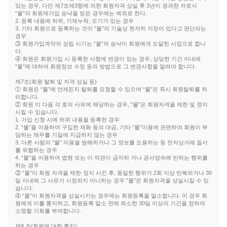
있는 경우, 다만 제7조제3항에 의한 회원자격 상실 후 3년이 경과한 자로서
“몰”의 회원재가입 승낙을 얻은 경우에는 예외로 한다.
2. 등록 내용에 허위, 기재누락, 오기가 있는 경우
3. 기타 회원으로 등록하는 것이 “몰”의 기술상 현저히 지장이 있다고 판단되는
경우
③ 회원가입계약의 성립 시기는 “몰”의 승낙이 회원에게 도달한 시점으로 합니
다.
④ 회원은 회원가입 시 등록한 사항에 변경이 있는 경우, 상당한 기간 이내에
“몰”에 대하여 회원정보 수정 등의 방법으로 그 변경사항을 알려야 합니다.
제7조(회원 탈퇴 및 자격 상실 등)
① 회원은 “몰”에 언제든지 탈퇴를 요청할 수 있으며 “몰”은 즉시 회원탈퇴를 처
리합니다.
② 회원 이 다음 각 호의 사유에 해당하는 경우, “몰”은 회원자격을 제한 및 정지
시킬 수 있습니다.
1. 가입 신청 시에 허위 내용을 등록한 경우
2. “몰”을 이용하여 구입한 재화 등의 대금, 기타 “몰”이용에 관련하여 회원이 부
담하는 채무를 기일에 지급하지 않는 경우
3. 다른 사람의 “몰” 이용을 방해하거나 그 정보를 도용하는 등 전자상거래 질서
를 위협하는 경우
4. “몰”을 이용하여 법령 또는 이 약관이 금지하 거나 공서양속에 반하는 행위를
하는 경우
③ “몰”이 회원 자격을 제한·정지 시킨 후, 동일한 행위가 2회 이상 반복되거나 30
일 이내에 그 사유가 시정되지 아니하는 경우 “몰”은 회원자격을 상실시킬 수 있
습니다.
④ “몰”이 회원자격을 상실시키는 경우에는 회원등록을 말소합니다. 이 경우 회
원에게 이를 통지하고, 회원등록 말소 전에 최소한 30일 이상의 기간을 정하여
소명할 기회를 부여합니다.
제8 조(회원에 대한 통지)