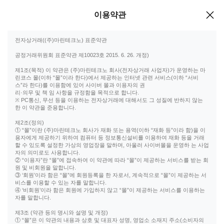
이용약관
전자상거래((주)마린테크노) 표준약관
공정거래위원회 표준약관 제10023호 2015. 6. 26. 개정)
제1조(목적) 이 약관은 (주)마린테크노 회사(전자상거래 사업자)가 운영하는 마
린코스 몰(이하 “몰”이라 한다)에서 제공하는 인터넷 관련 서비스(이하 “서비
스”라 한다)를 이용함에 있어 사이버 몰과 이용자의 권
리·의무 및 책 임 사항을 규정함을 목적으로 합니다.
※ PC통신, 무선 등을 이용하는 전자상거래에 대해서도 그 성질에 반하지 않는
한 이 약관을 준용합니다.
제2조(정의)
① “몰”이란 (주)마린테크노 회사가 재화 또는 용역(이하 “재화 등”이라 함)을 이
용자에게 제공하기 위하여 컴퓨터 등 정보통신설비를 이용하여 재화 등을 거래
할 수 있도록 설정한 가상의 영업장을 말하며, 아울러 사이버몰을 운영하 는 사업
자의 의미로도 사용합니다.
② “이용자”란 “몰”에 접속하여 이 약관에 따라 “몰”이 제공하는 서비스를 받는 회
원 및 비회원을 말합니다.
③ ‘회원’이라 함은 “몰”에 회원등록을 한 자로서, 계속적으로 “몰”이 제공하는 서
비스를 이용할 수 있는 자를 말합니다.
④ ‘비회원’이라 함은 회원에 가입하지 않고 “몰”이 제공하는 서비스를 이용하는
자를 말합니다.
제3조 (약관 등의 명시와 설명 및 개정)
① “몰”은 이 약관의 내용과 상호 및 대표자 성명, 영업소 소재지 주소(소비자의