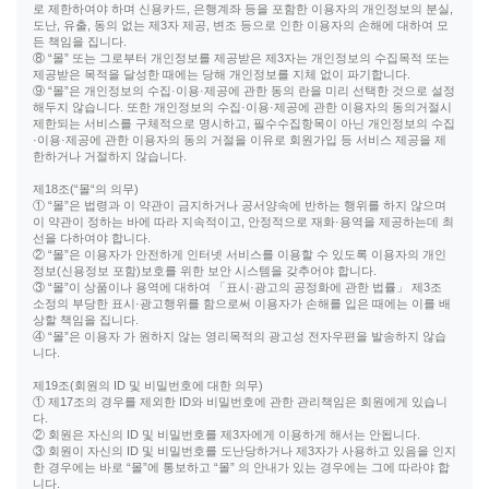
로 제한하여야 하며 신용카드, 은행계좌 등을 포함한 이용자의 개인정보의 분실,
도난, 유출, 동의 없는 제3자 제공, 변조 등으로 인한 이용자의 손해에 대하여 모
든 책임을 집니다.
⑧ “몰” 또는 그로부터 개인정보를 제공받은 제3자는 개인정보의 수집목적 또는
제공받은 목적을 달성한 때에는 당해 개인정보를 지체 없이 파기합니다.
⑨ “몰”은 개인정보의 수집·이용·제공에 관한 동의 란을 미리 선택한 것으로 설정
해두지 않습니다. 또한 개인정보의 수집·이용·제공에 관한 이용자의 동의거절시
제한되는 서비스를 구체적으로 명시하고, 필수수집항목이 아닌 개인정보의 수집
·이용·제공에 관한 이용자의 동의 거절을 이유로 회원가입 등 서비스 제공을 제
한하거나 거절하지 않습니다.
제18조(“몰“의 의무)
① “몰”은 법령과 이 약관이 금지하거나 공서양속에 반하는 행위를 하지 않으며
이 약관이 정하는 바에 따라 지속적이고, 안정적으로 재화·용역을 제공하는데 최
선을 다하여야 합니다.
② “몰”은 이용자가 안전하게 인터넷 서비스를 이용할 수 있도록 이용자의 개인
정보(신용정보 포함)보호를 위한 보안 시스템을 갖추어야 합니다.
③ “몰”이 상품이나 용역에 대하여 「표시·광고의 공정화에 관한 법률」 제3조
소정의 부당한 표시·광고행위를 함으로써 이용자가 손해를 입은 때에는 이를 배
상할 책임을 집니다.
④ “몰”은 이용자 가 원하지 않는 영리목적의 광고성 전자우편을 발송하지 않습
니다.
제19조(회원의 ID 및 비밀번호에 대한 의무)
① 제17조의 경우를 제외한 ID와 비밀번호에 관한 관리책임은 회원에게 있습니
다.
② 회원은 자신의 ID 및 비밀번호를 제3자에게 이용하게 해서는 안됩니다.
③ 회원이 자신의 ID 및 비밀번호를 도난당하거나 제3자가 사용하고 있음을 인지
한 경우에는 바로 “몰”에 통보하고 “몰” 의 안내가 있는 경우에는 그에 따라야 합
니다.