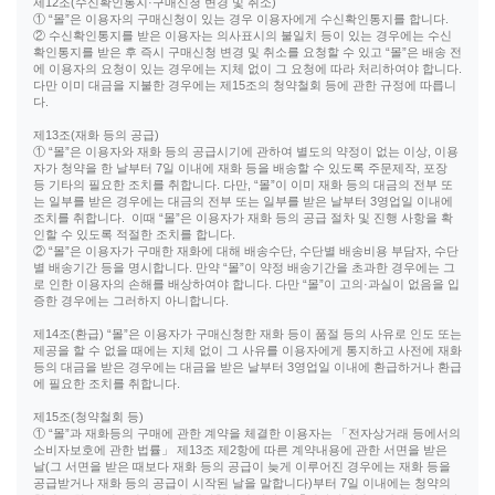
제12조(수신확인통지·구매신청 변경 및 취소)
① “몰”은 이용자의 구매신청이 있는 경우 이용자에게 수신확인통지를 합니다.
② 수신확인통지를 받은 이용자는 의사표시의 불일치 등이 있는 경우에는 수신
확인통지를 받은 후 즉시 구매신청 변경 및 취소를 요청할 수 있고 “몰”은 배송 전
에 이용자의 요청이 있는 경우에는 지체 없이 그 요청에 따라 처리하여야 합니다.
다만 이미 대금을 지불한 경우에는 제15조의 청약철회 등에 관한 규정에 따릅니
다.
제13조(재화 등의 공급)
① “몰”은 이용자와 재화 등의 공급시기에 관하여 별도의 약정이 없는 이상, 이용
자가 청약을 한 날부터 7일 이내에 재화 등을 배송할 수 있도록 주문제작, 포장
등 기타의 필요한 조치를 취합니다. 다만, “몰”이 이미 재화 등의 대금의 전부 또
는 일부를 받은 경우에는 대금의 전부 또는 일부를 받은 날부터 3영업일 이내에
조치를 취합니다. 이때 “몰”은 이용자가 재화 등의 공급 절차 및 진행 사항을 확
인할 수 있도록 적절한 조치를 합니다.
② “몰”은 이용자가 구매한 재화에 대해 배송수단, 수단별 배송비용 부담자, 수단
별 배송기간 등을 명시합니다. 만약 “몰”이 약정 배송기간을 초과한 경우에는 그
로 인한 이용자의 손해를 배상하여야 합니다. 다만 “몰”이 고의·과실이 없음을 입
증한 경우에는 그러하지 아니합니다.
제14조(환급) “몰”은 이용자가 구매신청한 재화 등이 품절 등의 사유로 인도 또는
제공을 할 수 없을 때에는 지체 없이 그 사유를 이용자에게 통지하고 사전에 재화
등의 대금을 받은 경우에는 대금을 받은 날부터 3영업일 이내에 환급하거나 환급
에 필요한 조치를 취합니다.
제15조(청약철회 등)
① “몰”과 재화등의 구매에 관한 계약을 체결한 이용자는 「전자상거래 등에서의
소비자보호에 관한 법률」 제13조 제2항에 따른 계약내용에 관한 서면을 받은
날(그 서면을 받은 때보다 재화 등의 공급이 늦게 이루어진 경우에는 재화 등을
공급받거나 재화 등의 공급이 시작된 날을 말합니다)부터 7일 이내에는 청약의