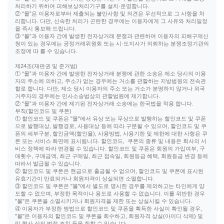
처리하기 위하여 피해보상처리기구를 설치·운영합니다.
② “몰”은 이용자로부터 제출되는 불만사항 및 의견은 우선적으로 그 사항을 처
리합니다. 다만, 신속한 처리가 곤란한 경우에는 이용자에게 그 사유와 처리일정
을 즉시 통보해 드립니다.
③ “몰”과 이용자 간에 발생한 전자상거래 분쟁과 관련하여 이용자의 피해구제신
청이 있는 경우에는 공정거래위원회 또는 시·도지사가 의뢰하는 분쟁조정기관의
조정에 따 를 수 있습니다.
제24조(재판권 및 준거법)
① “몰”과 이용자 간에 발생한 전자상거래 분쟁에 관한 소송은 제소 당시의 이용
자의 주소에 의하고, 주소가 없는 경우에는 거소를 관할하는 지방법원의 전속관
할로 합니다. 다만, 제소 당시 이용자의 주소 또는 거소가 분명하지 않거나 외국
거주자의 경우에는 민사소송법상의 관할법원에 제기합니다.
② “몰”과 이용자 간에 제기된 전자상거래 소송에는 한국법을 적용 합니다.
부칙(할인코드 및 쿠폰)
① 할인코드 및 쿠폰은 "몰"에서 유상 또는 무상으로 발행하는 할인코드 및 쿠폰
으로 발행대상, 발행경로, 사용대상 등에 따라 구분될 수 있으며, 할인코드 및 쿠
폰의 세부구분, 할인금액(할인율), 사용방법, 사용기한 및 제한에 대한 사항은 쿠
폰 또는 서비스 화면에 표시됩니다. 할인코드, 쿠폰의 종류 및 내용은 회사의 서
비스 정책에 따라 변경될 수 있습니다. 할인코드 및 쿠폰은 회원의 가입여부, 구
매횟수, 구매금액, 최근 구매일, 최근 접속일, 회원등급 혜택, 회원등급 변경 등에
따라서 발급될 수 있습니다.
② 할인코드 및 쿠폰은 현금으로 출금될 수 없으며, 할인코드 및 쿠폰에 표시된
유효기간이 만료되거나 회원자격이 상실되면 소멸합니다.
③ 할인코드 및 쿠폰은 "몰"에서 별도로 명시한 경우를 제외하고는 타인에게 양
도할 수 없으며, 부정한 목적이나 용도로 사용할 수 없습니다. 이를 위반한 경우
"몰"은 쿠폰을 소멸시키거나 회원자격을 제한 또는 상실시킬 수 있습니다.
④ 이용자가 부정한 방법으로 할인코드 및 쿠폰을 획득한 사실이 확인될 경우,
"몰"은 이용자의 할인코드 및 쿠폰을 회수하고, 회원자격 상실(아이디 삭제) 및
민 형사 상의 법적 조치 등을 취할 수 있습니다.