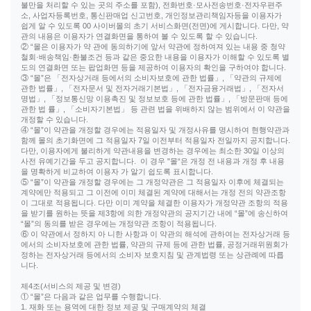
불만을 처리할 수 있는 곳의 주소를 포함), 전화번호·모사전송번호·전자우편주
소, 사업자등록번호, 통신판매업 신고번호, 개인정보관리책임자등을 이용자가
쉽게 알 수 있도록 00 사이버몰의 초기 서비스화면(전면)에 게시합니다. 다만, 약
관의 내용은 이용자가 연결화면을 통하여 볼 수 있도록 할 수 있습니다.
② “몰은 이용자가 약 관에 동의하기에 앞서 약관에 정하여져 있는 내용 중 청약
철회·배송책임·환불조건 등과 같은 중요한 내용을 이용자가 이해할 수 있도록 별
도의 연결화면 또는 팝업화면 등을 제공하여 이용자의 확인을 구하여야 합니다.
③ “몰”은 「전자상거래 등에서의 소비자보호에 관한 법률」, 「약관의 규제에
관한 법률」, 「전자문서 및 전자거래기본법」, 「전자금융거래법」, 「전자서
명법」, 「정보통신망 이용촉진 및 정보보호 등에 관한 법률」, 「방문판매 등에
관한 법 률」, 「소비자기본법」 등 관련 법을 위배하지 않는 범위에서 이 약관을
개정할 수 있습니다.
④ “몰”이 약관을 개정할 경우에는 적용일자 및 개정사유를 명시하여 현행약관과
함께 몰의 초기화면에 그 적용일자 7일 이전부터 적용일자 전일까지 공지합니다.
다만, 이용자에게 불리하게 약관내용을 변경하는 경우에는 최소한 30일 이상의
사전 유예기간을 두고 공지합니다. 이 경우 "몰“은 개정 전 내용과 개정 후 내용
을 명확하게 비교하여 이용자 가 알기 쉽도록 표시합니다.
⑤ “몰”이 약관을 개정할 경우에는 그 개정약관은 그 적용일자 이후에 체결되는
계약에만 적용되고 그 이전에 이미 체결된 계약에 대해서는 개정 전의 약관조항
이 그대로 적용됩니다. 다만 이미 계약을 체결한 이용자가 개정약관 조항의 적용
을 받기를 원하는 뜻을 제3항에 의한 개정약관의 공지기간 내에 “몰”에 송신하여
“몰”의 동의를 받은 경우에는 개정약관 조항이 적용됩니다.
⑥ 이 약관에서 정하지 아 니한 사항과 이 약관의 해석에 관하여는 전자상거래 등
에서의 소비자보호에 관한 법률, 약관의 규제 등에 관한 법률, 공정거래위원회가
정하는 전자상거래 등에서의 소비자 보호지침 및 관계법령 또는 상관례에 따릅
니다.
제4조(서비스의 제공 및 변경)
① “몰”은 다음과 같은 업무를 수행합니다.
1. 재화 또는 용역에 대한 정보 제공 및 구매계약의 체결