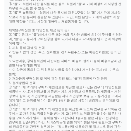
① “몰”이 회원에 대한 통지를 하는 경우, 회원이 “몰”과 미리 약정하여 지정한 전
자우편 주소로 할 수 있습니다.
② “몰”은 불특정다수 회원에 대한 통지의 경우 1주일이상 “몰” 게시판에 게시함
으로서 개별 통지에 갈음할 수 있습니다. 다만, 회원 본인의 거래와 관련하여 중
대한 영향을 미치는 사항에 대하여는 개별통지를 합니다.
제9조(구매신청 및 개인정보 제공 동의 등)
① “몰”이용자는 “몰”상에서 다음 또는 이와 유사한 방법에 의하여 구매를 신청하
며, “몰”은 이용자가 구매신청을 함에 있어서 다음의 각 내용을 알기 쉽게 제공하
여야 합니다.
1. 재화 등의 검색 및 선택
2. 받는 사람의 성명, 주소, 전화번호, 전자우편주소(또는 이동전화번호) 등의 입
력
3. 약관내용, 청약철회권이 제한되는 서비스, 배송료·설치비 등의 비용부담과 관
련한 내용에 대한 확인
4. 이 약관에 동의하고 위 3.호의 사항을 확인하거나 거부하는 표시 (예, 마우스
클릭)
5. 재화등의 구매신청 및 이에 관한 확인 또는 “몰”의 확인에 대한 동의
6. 결제방법의 선택
② “몰”이 제3자에게 구매자 개인정보를 제공할 필요가 있는 경우 1) 개인정보를
제공받는 자, 2)개인정보를 제공받는 자의 개인정보 이용목적, 3) 제공하는 개인
정보의 항목, 4) 개인정보를 제공받는 자의 개인정보 보유 및 이용기간을 구매자
에게 알리고 동의를 받아야 합니다. (동의를 받은 사항이 변경되는 경우에도 같
습니다.)
③ “몰”이 제3자에게 구매자의 개인정보를 취급할 수 있도록 업무를 위탁하는 경
우에는 1) 개인정보 취급위탁을 받는 자, 2) 개인정보 취급위탁을 하는 업무의 내
용을 구매자에게 알리고 동의를 받아야 합니다. (동의를 받은 사항이 변경되는
경우에도 같습니다.) 다만, 서비스제공에 관한 계약이행을 위해 필요하고 구매자
의 편의증진과 관련된 경우에 는 「정보통신망 이용촉진 및 정보보호 등에 관한