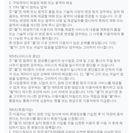
2. 구매계약이 체결된 재화 또는 용역의 배송
3. 기타 “몰”이 정하는 업무
② “몰”은 재화 또는 용역의 품절 또는 기술적 사양의 변경 등의 경우에는 장차 체
결되는 계약에 의해 제공할 재화 또는 용역의 내용을 변경할 수 있습니다. 이 경
우에는 변경된 재화 또는 용역의 내용 및 제공일자를 명시하여 현재의 재화 또는
용역의 내용을 게시한 곳에 즉시 공지합니다.
③ “몰”이 제공하기로 이용자와 계약을 체결한 서비스의 내용을 재화등의 품절
또는 기술적 사양 의 변경 등의 사유로 변경할 경우에는 그 사유를 이용자에게 통
지 가능한 주소로 즉시 통지합니다.
④ 전항의 경우 “몰”은 이로 인하여 이용자가 입은 손해를 배상합니다. 다만,
“몰”이 고의 또는 과실이 없음을 입증하는 경우에는 그러하지 아니합니다.
제5조(서비스의 중단)
① “몰”은 컴퓨터 등 정보통신설비의 보수점검·교체 및 고장, 통신의 두절 등의
사유가 발생한 경우에는 서비스의 제공을 일시적으로 중단할 수 있습니다.
② “몰”은 제1항의 사유로 서비스의 제공이 일시적으로 중단됨으로 인하여 이용
자 또는 제3자가 입은 손해에 대하여 배상합니다. 단, “몰”이 고의 또는 과실이 없
음을 입증하는 경우에는 그러하지 아니합니다.
③ 사업종목의 전환, 사업의 포기, 업체 간의 통합 등의 이유로 서비스를 제공할
수 없게 되는 경우에는 “몰”은 제8조에 정한 방법으로 이용자에게 통지하고 당초
“몰”에서 제시한 조건에 따라 소비 자에게 보상합니다. 다만, “몰”이 보상기준 등
을 고지하지 아니한 경우에는 이용자들의 마일리지 또는 적립금 등을 “몰”에서
통용되는 통화가치에 상응하는 현물 또는 현금으로 이용자에게 지급합니다.
제6조(회원가입)
① 이용자는 “몰”이 정한 가입 양식에 따라 회원정보를 기입한 후 이 약관에 동의
한다는 의사표시를 함으로서 회원가입을 신청합니다.
② “몰”은 제1항과 같이 회원으로 가입할 것을 신청한 이용자 중 다음 각 호에 해
당하지 않는 한 회원으로 등록합니다.
1. 가입신청자가 이 약관 제7조제3항에 의하여 이전에 회원자격을 상실한 적이