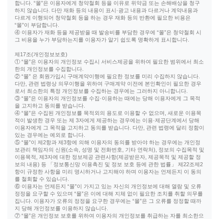
합니다. “몰”은 이용자에게 청약철회 등을 이유로 위약금 또는 손해배상을 청구
하지 않습니다. 다만 재화 등의 내용이 표시·광고 내용과 다르거나 계약내용과
다르게 이행되어 청약철회 등을 하는 경우 재화 등의 반환에 필요한 비용은
“몰”이 부담합니다.
④ 이용자가 재화 등을 제공받을 때 발송비를 부담한 경우에 “몰”은 청약철회 시
그 비용을 누가 부담하는지를 이용자가 알기 쉽도록 명확하게 표시합니다.
제17조(개인정보보호)
① “몰”은 이용자의 개인정보 수집시 서비스제공을 위하여 필요한 범위에서 최소
한의 개인정보를 수집합니다.
② “몰” 은 회원가입시 구매계약이행에 필요한 정보를 미리 수집하지 않습니다.
다만, 관련 법령상 의무이행을 위하여 구매계약 이전에 본인확인이 필요한 경우
로서 최소한의 특정 개인정보를 수집하는 경우에는 그러하지 아니합니다.
③ “몰”은 이용자의 개인정보를 수집·이용하는 때에는 당해 이용자에게 그 목적
을 고지하고 동의를 받습니다.
④ “몰”은 수집된 개인정보를 목적외의 용도로 이용할 수 없으며, 새로운 이용목
적이 발생한 경우 또는 제 3자에게 제공하는 경우에는 이용·제공단계에서 당해
이용자에게 그 목적을 고지하고 동의를 받습니다. 다만, 관련 법령에 달리 정함이
있는 경우에는 예외로 합니다.
⑤ “몰”이 제2항과 제3항에 의해 이용자의 동의를 받아야 하는 경우에는 개인정
보관리 책임자의 신원(소속, 성명 및 전화번호, 기타 연락처), 정보의 수집목적 및
이용목적, 제3자에 대한 정보제공 관련사항(제공받은자, 제공목적 및 제공할 정
보의 내용) 등 「정보통신망 이용촉진 및 정보 보호 등에 관한 법률」 제22조제2
항이 규정한 사항을 미리 명시하거나 고지해야 하며 이용자는 언제든지 이 동의
를 철회할 수 있습니다.
⑥ 이용자는 언제든지 “몰”이 가지고 있는 자신의 개인정보에 대해 열람 및 오류
정정을 요구할 수 있으며 “몰”은 이에 대해 지체 없이 필요한 조치를 취할 의무를
집니다. 이용자가 오류의 정정을 요구한 경우에는 “몰”은 그 오류를 정정할 때까
지 당해 개인정보를 이용하지 않습니다.
⑦ “몰”은 개인정보 보호를 위하여 이용자의 개인정보를 취급하는 자를 최소한으